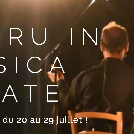
RRU IN
SICA
TATE
 du 20 au 29 juillet !