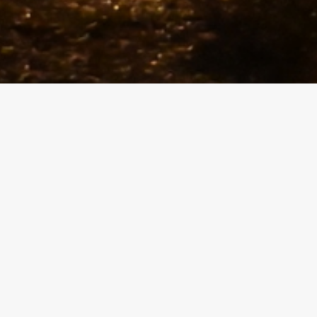
= » » row_type= »row » use_row_as_full_screen_sect
» text_align= »left » background_image_as_pattern=
ica 2021 -18ème édition
signe de l’espoir !
, né d’un rêve fou de
sion et de rencontre, a su garder profondément,
n esprit si spécial de simplicité et d’ouverture.
 au coin de nos ruelles
gards, en mots, qui nous
énageons un peu (d’un