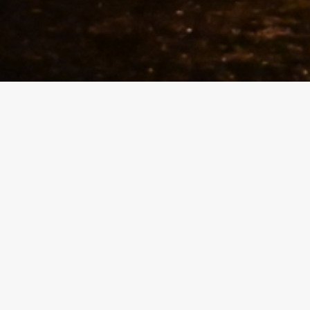
[vc_row css_animation
angled_section= »no 
Festival Sorru in Mus
18 ans ! Une majorité sous le 
Ce festival “Sorru in Musica”
partage, de joie, de transmis
tout au long de ces années, so
Comme ces premiers échanges
et de nos places…
Échanges, en musiques, en re
ont construits.
Le temps a passé, nous dém