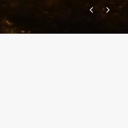
ion= »no » type= »full_width »
 »without_pattern »][vc_column][vc_column_text]