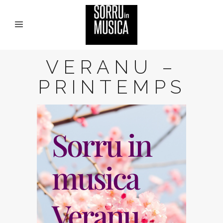
VERANU –
PRINTEMPS
Sorru in
musica
Veranu