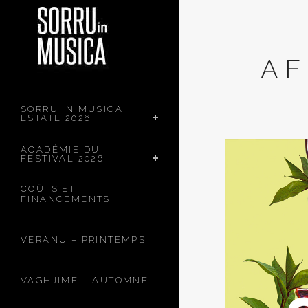
AF
SORRU IN MUSICA
ESTATE 2026
ACADÉMIE DU
FESTIVAL 2026
COÛTS ET
FINANCEMENTS
VERANU – PRINTEMPS
VAGHJIME – AUTOMNE