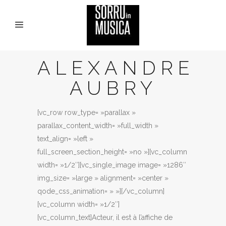
ALEXANDRE
AUBRY
[vc_row row_type= »parallax »
parallax_content_width= »full_width »
text_align= »left »
full_screen_section_height= »no »][vc_column
width= »1/2″][vc_single_image image= »1286″
img_size= »large » alignment= »center »
qode_css_animation= » »][/vc_column]
[vc_column width= »1/2″]
[vc_column_text]Acteur, il est à l’affiche de