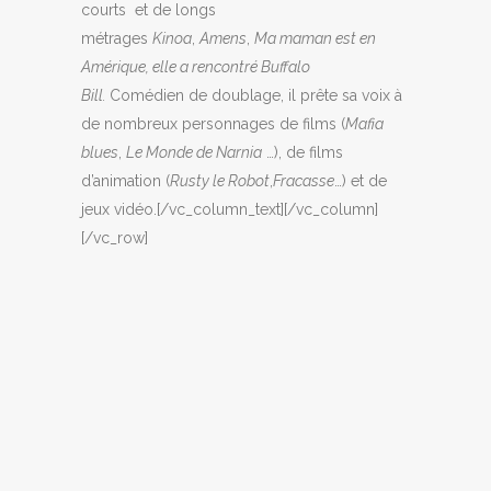
courts et de longs
métrages
Kinoa
,
Amens
,
Ma maman est en
Amérique, elle a rencontré Buffalo
Bill.
Comédien de doublage, il prête sa voix à
de nombreux personnages de films (
Mafia
blues
,
Le Monde de Narnia
…), de films
d’animation (
Rusty le Robot
,
Fracasse
…) et de
jeux vidéo.[/vc_column_text][/vc_column]
[/vc_row]