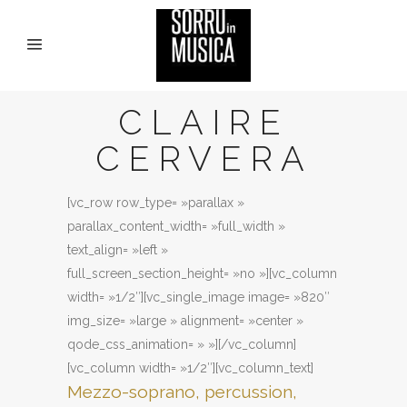
CLAIRE
CERVERA
[vc_row row_type= »parallax »
parallax_content_width= »full_width »
text_align= »left »
full_screen_section_height= »no »][vc_column
width= »1/2″][vc_single_image image= »820″
img_size= »large » alignment= »center »
qode_css_animation= » »][/vc_column]
[vc_column width= »1/2″][vc_column_text]
Mezzo-soprano, percussion,