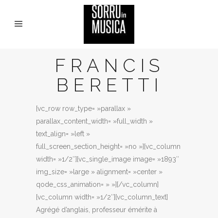
FRANCIS
BERETTI
[vc_row row_type= »parallax »
parallax_content_width= »full_width »
text_align= »left »
full_screen_section_height= »no »][vc_column
width= »1/2″][vc_single_image image= »1893″
img_size= »large » alignment= »center »
qode_css_animation= » »][/vc_column]
[vc_column width= »1/2″][vc_column_text]
Agrégé d’anglais, professeur émérite à