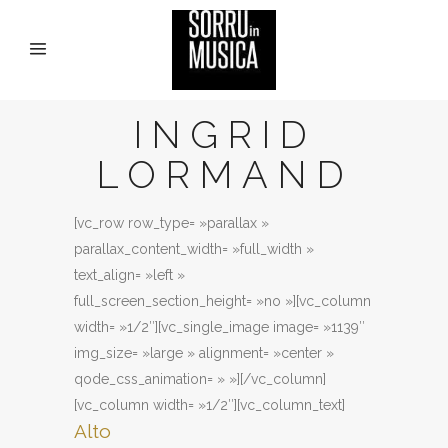
INGRID
LORMAND
[vc_row row_type= »parallax »
parallax_content_width= »full_width »
text_align= »left »
full_screen_section_height= »no »][vc_column
width= »1/2″][vc_single_image image= »1139″
img_size= »large » alignment= »center »
qode_css_animation= » »][/vc_column]
[vc_column width= »1/2″][vc_column_text]
Alto