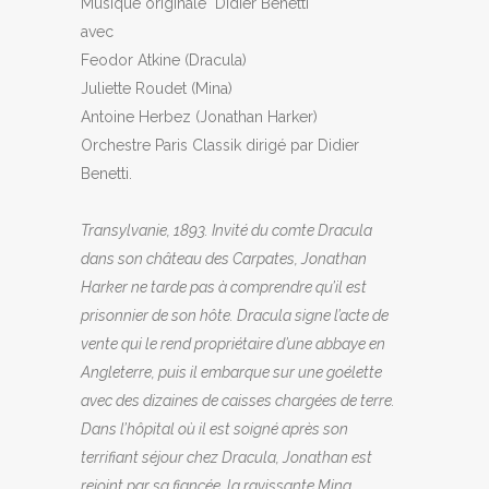
Musique originale Didier Benetti
avec
Feodor Atkine (Dracula)
Juliette Roudet (Mina)
Antoine Herbez (Jonathan Harker)
Orchestre Paris Classik dirigé par Didier
Benetti.
Transylvanie, 1893. Invité du comte Dracula
dans son château des Carpates, Jonathan
Harker ne tarde pas à comprendre qu’il est
prisonnier de son hôte. Dracula signe l’acte de
vente qui le rend propriétaire d’une abbaye en
Angleterre, puis il embarque sur une goélette
avec des dizaines de caisses chargées de terre.
Dans l’hôpital où il est soigné après son
terrifiant séjour chez Dracula, Jonathan est
rejoint par sa fiancée, la ravissante Mina.