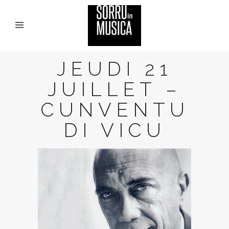
JEUDI 21
JUILLET –
CUNVENTU
DI VICU