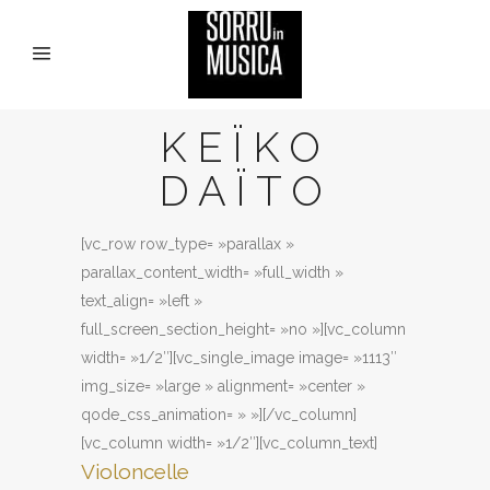
KEÏKO
DAÏTO
[vc_row row_type= »parallax »
parallax_content_width= »full_width »
text_align= »left »
full_screen_section_height= »no »][vc_column
width= »1/2″][vc_single_image image= »1113″
img_size= »large » alignment= »center »
qode_css_animation= » »][/vc_column]
[vc_column width= »1/2″][vc_column_text]
Violoncelle