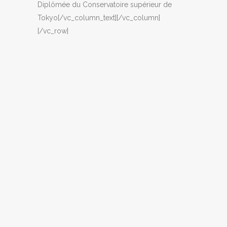
Diplômée du Conservatoire supérieur de
Tokyo[/vc_column_text][/vc_column]
[/vc_row]