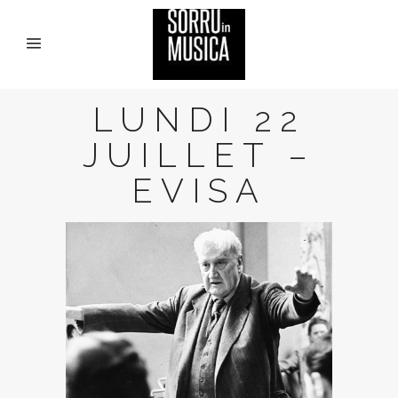
LUNDI 22
JUILLET –
EVISA