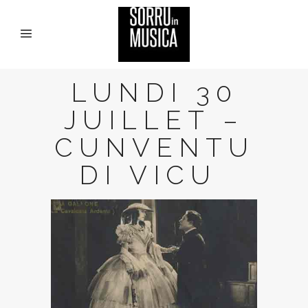
LUNDI 30
JUILLET –
CUNVENTU
DI VICU