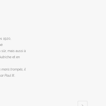
es 1920,
ué
 sûr, mais aussi à
utriche et en
 maris trompés, il
ar Paul III…