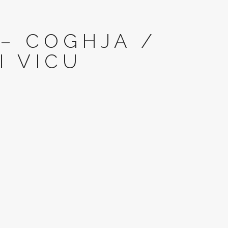
 – COGHJA /
I VICU