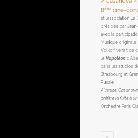
« Casanova » 
8
ciné-conc
ème
et l’association La
présidée par Jean-
avec la participati
Musique originale 
Volkoff venait de c
le
Napoléon
d’Abel
dans les studios d
Strasbourg et Gren
Russie.
A Venise, Casanova 
préfère la fuite à un
Orchestre Paris Cla