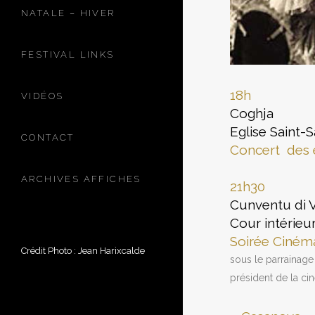
NATALE – HIVER
FESTIVAL LINKS
18h
VIDÉOS
Coghja
Eglise Saint-
CONTACT
Concert des 
ARCHIVES AFFICHES
21h30
Cunventu di 
Cour intérieu
Soirée Ciném
Crédit Photo : Jean Harixcalde
sous le parrainag
président de la ci