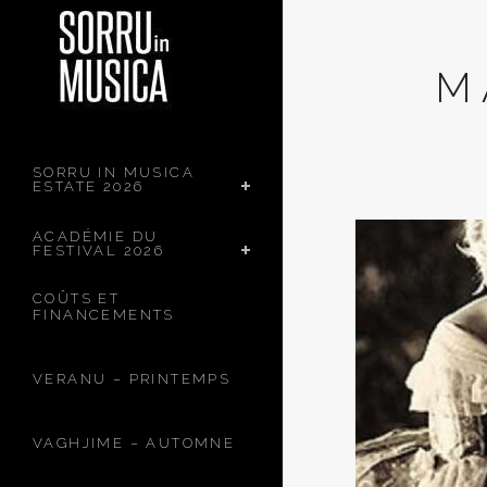
M
SORRU IN MUSICA
ESTATE 2026
ACADÉMIE DU
FESTIVAL 2026
COÛTS ET
FINANCEMENTS
VERANU – PRINTEMPS
VAGHJIME – AUTOMNE