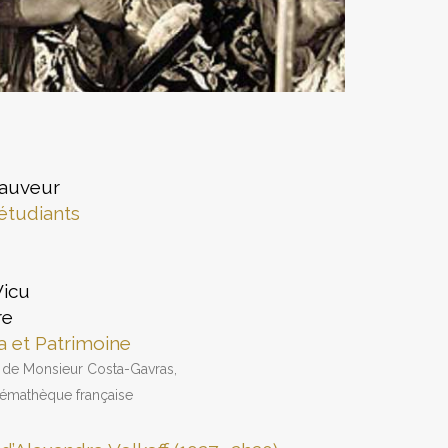
Sauveur
étudiants
Vicu
re
a et Patrimoine
e de Monsieur Costa-Gavras,
némathèque française