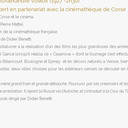
d’Alexandre Volkoff (1927 -2h30)
ert en partenariat avec la cinémathèque de Corse
 Corse et le cinéma
Pierre Matteï,
on de la cinémathèque française.
de Didier Benetti.
ollaborer à la réalisation d’un des films les plus grandioses des anné
 Gance lorsqu’il réalisa ce « Casanova » dont le tournage s’est effect
e Billancourt, Boulogne et Epinay et en décors naturels à Venise, bien
oble, deux villes choisies pour les extérieurs censés se dérouler en A
mène grand train et grande débauche. Poursuivi par ses créanciers et les
e arrestation. Il rejoint la Russie via l’Autriche, et s’introduit à la Cour du Ts
ssik dirigé par Didier Benetti.