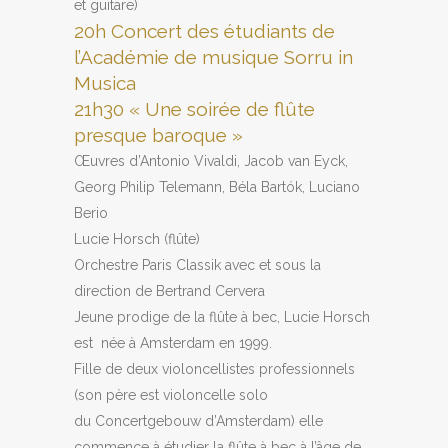
et guitare)
20h Concert des étudiants de
l’Académie de musique Sorru in
Musica
21h30 « Une soirée de flûte
presque baroque »
Œuvres d’Antonio Vivaldi, Jacob van Eyck,
Georg Philip Telemann, Béla Bartók, Luciano
Berio
Lucie Horsch (flûte)
Orchestre Paris Classik avec et sous la
direction de Bertrand Cervera
Jeune prodige de la flûte à bec, Lucie Horsch
est née à Amsterdam en 1999.
Fille de deux violoncellistes professionnels
(son père est violoncelle solo
du Concertgebouw d’Amsterdam) elle
commence à étudier la flûte à bec à l’âge de