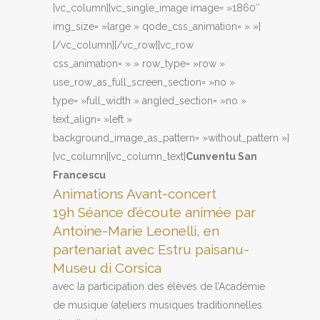
[vc_column][vc_single_image image= »1860″
img_size= »large » qode_css_animation= » »]
[/vc_column][/vc_row][vc_row
css_animation= » » row_type= »row »
use_row_as_full_screen_section= »no »
type= »full_width » angled_section= »no »
text_align= »left »
background_image_as_pattern= »without_pattern »]
[vc_column][vc_column_text]
Cunventu San
Francescu
Animations Avant-concert
19h Séance d’écoute animée par
Antoine-Marie Leonelli, en
partenariat avec Estru paisanu-
Museu di Corsica
avec la participation des élèves de l’Académie
de musique (ateliers musiques traditionnelles