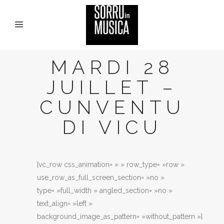
MARDI 28
JUILLET –
CUNVENTU
DI VICU
[vc_row css_animation= » » row_type= »row »
use_row_as_full_screen_section= »no »
type= »full_width » angled_section= »no »
text_align= »left »
background_image_as_pattern= »without_pattern »]