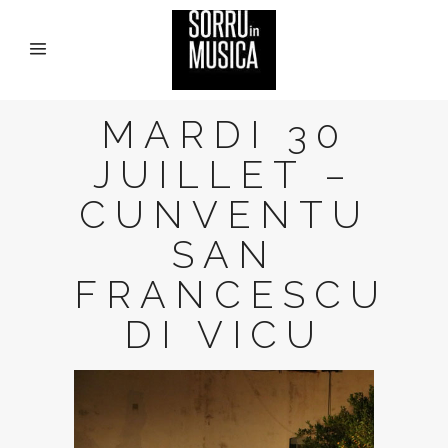
MARDI 30
JUILLET –
CUNVENTU
SAN
FRANCESCU
DI VICU