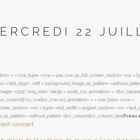
ERCREDI 22 JUIL
tion= » » row_type= »row » use_row_as_full_screen_section= »no » ty
o » text_align= »left » background_image_as_pattern= »without_patte
image= »1519″ img_size= »large » qode_css_animation= » »][vc_separa
/vc_column][/vc_row][vc_row css_animation= » » row_type= »row »
reen_section= »no » type= »full_width » angled_section= »no » text_al
as_pattern= »without_pattern »][vc_column][vc_column_text]
Préau e
vant-concert