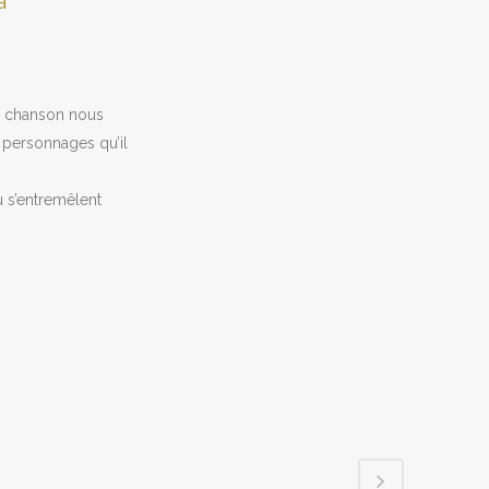
a
ue chanson nous
s personnages qu’il
ù s’entremêlent