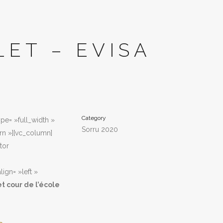
LET – EVISA
Category
pe= »full_width »
Sorru 2020
rn »][vc_column]
tor
ign= »left »
t cour de l’école