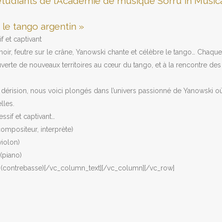
tudiants de l’Académie de musique Sorru in Music
 le tango argentin »
f et captivant
noir, feutre sur le crâne, Yanowski chante et célèbre le tango… Chaq
uverte de nouveaux territoires au cœur du tango, et à la rencontre de
dérision, nous voici plongés dans l’univers passionné de Yanowski o
lles.
ssif et captivant…
compositeur, interprète)
violon)
(piano)
t (contrebasse)[/vc_column_text][/vc_column][/vc_row]