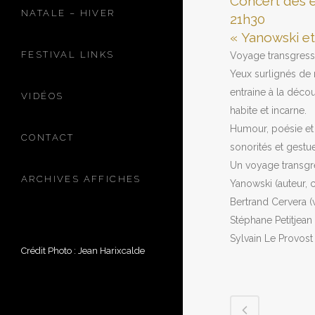
Concert des é
NATALE – HIVER
21h30
« Yanowski et
FESTIVAL LINKS
Voyage transgressi
Yeux surlignés de 
entraine à la déco
VIDÉOS
habite et incarne.
Humour, poésie et 
CONTACT
sonorités et gestue
Un voyage transgre
ARCHIVES AFFICHES
Yanowski (auteur, 
Bertrand Cervera (
Stéphane Petitjean 
Sylvain Le Provos
Crédit Photo : Jean Harixcalde