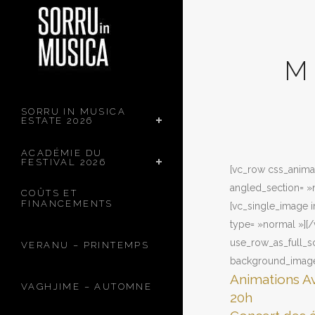
M
SORRU IN MUSICA
ESTATE 2026
ACADÉMIE DU
FESTIVAL 2026
[vc_row css_anima
angled_section= »n
COÛTS ET
FINANCEMENTS
[vc_single_image 
type= »normal »][
use_row_as_full_sc
VERANU – PRINTEMPS
background_image_
Animations A
VAGHJIME – AUTOMNE
20h