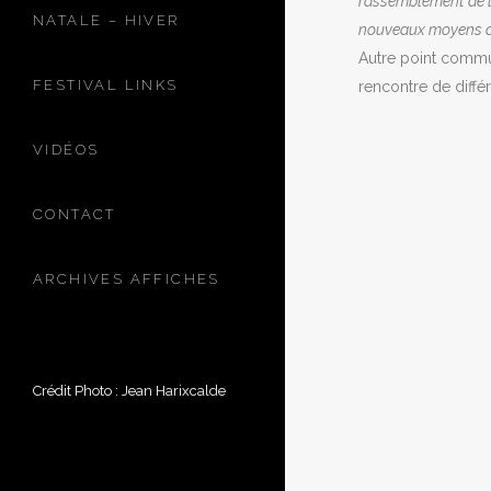
rassemblement de la
NATALE – HIVER
nouveaux moyens de
Autre point commun
FESTIVAL LINKS
rencontre de diffé
VIDÉOS
CONTACT
ARCHIVES AFFICHES
Crédit Photo : Jean Harixcalde