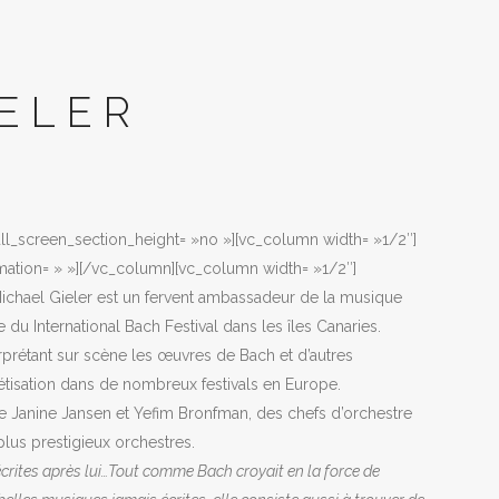
IELER
full_screen_section_height= »no »][vc_column width= »1/2″]
mation= » »][/vc_column][vc_column width= »1/2″]
Michael Gieler est un fervent ambassadeur de la musique
e du International Bach Festival dans les îles Canaries.
erprétant sur scène les œuvres de Bach et d’autres
étisation dans de nombreux festivals en Europe.
ue Janine Jansen et Yefim Bronfman, des chefs d’orchestre
s prestigieux orchestres.
écrites après lui…Tout comme Bach croyait en la force de