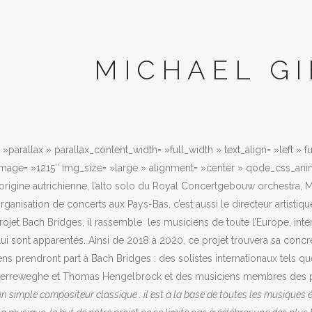
MICHAEL G
»parallax » parallax_content_width= »full_width » text_align= »left » 
image= »1215″ img_size= »large » alignment= »center » qode_css_ani
origine autrichienne, l’alto solo du Royal Concertgebouw orchestra, 
organisation de concerts aux Pays-Bas, c’est aussi le directeur artistiqu
projet Bach Bridges, il rassemble les musiciens de toute l’Europe, int
ui sont apparentés
.
Ainsi de 2018 à 2020, ce projet trouvera sa concr
ns prendront part à Bach Bridges : des solistes internationaux tels q
rreweghe et Thomas Hengelbrock et des musiciens membres des plu
un simple compositeur classique : il est à la base de toutes les musiques 