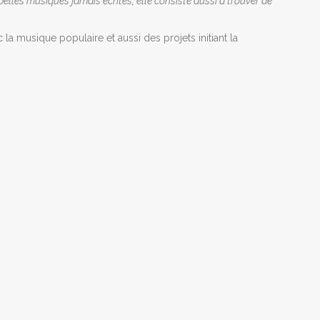
 belles musiques jamais écrites
,
elle consiste aussi à trouver de
 musique populaire et aussi des projets initiant la