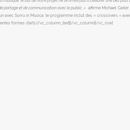
 musique, le but de notre projet ne se limite pas à célébrer une des plus
 partage et de communication avec le public. «
affirme Michael Gieler
 avec Sorru in Musica :le programme inclut des « crossovers » avec la
rentes formes d’arts.[/vc_column_text][/vc_column][/vc_row]