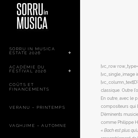
SORRU IN MUSICA
ESTATE 2026
[vc_row row_type= 
ACADÉMIE DU
FESTIVAL 2026
[vc_single_image 
[vc_column_text]D’
COÛTS ET
FINANCEMENTS
classique.
Outre l’
En outre, avec le 
compositeurs qui l
VERANU – PRINTEMPS
D’éminents musicie
comme Philippe He
VAGHJIME – AUTOMNE
« Bach est plus qu’