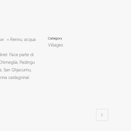
Category
ese : « Rennu, acqua
Villages
dine). Face parte di
 Chimeglia, Padingu
ia, San Ghjacumu,
rina castagnina).