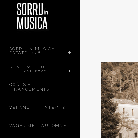
SORRU IN MUSICA
ESTATE 2026
ACADÉMIE DU
FESTIVAL 2026
COÛTS ET
FINANCEMENTS
VERANU – PRINTEMPS
VAGHJIME – AUTOMNE