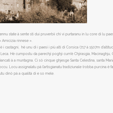
ennu state à sente sti dui pruverbii chì vi purtaranu in lu core di lu pa
« Amicizia rinnese ».
 i castagni, hè unu di i paesi i più alti di Corsica (717 à 1507m d’altitu
di i Leca. Hè cumpostu da parechji poghji cum’è Chjirasgia, Macinaghju,
ffiancati à a muntagna. Ci sò cinque ghjesge Santa Celestina, santa Mar
occu. Locu assignalatu pà l’artisgianatu tradiziunale (robba purcina è fa
tu dinò pà a qualità di e so mele.