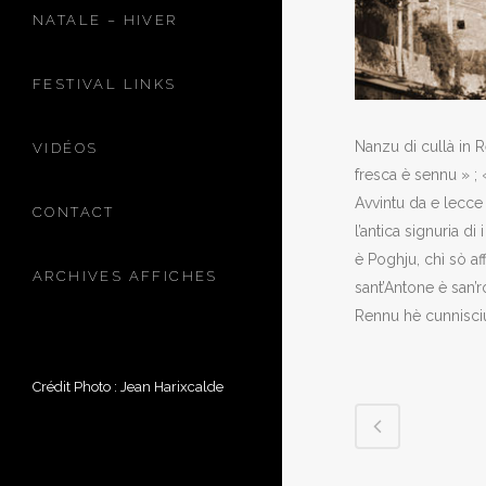
NATALE – HIVER
FESTIVAL LINKS
Nanzu di cullà in R
VIDÉOS
fresca è sennu » ; 
Avvintu da e lecce è
CONTACT
l’antica signuria 
è Poghju, chì sò a
ARCHIVES AFFICHES
sant’Antone è san’r
Rennu hè cunnisciu
Crédit Photo : Jean Harixcalde