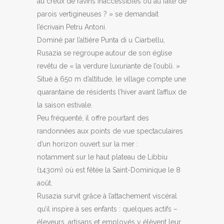
au creux de ravins inaccessibles ou au faîte de
parois vertigineuses ? » se demandait
l’écrivain Petru Antoni.
Dominé par l’altière Punta di u Ciarbellu,
Rusazia se regroupe autour de son église
revêtu de « la verdure luxuriante de l’oubli. »
Situé à 650 m d’altitude, le village compte une
quarantaine de résidents l’hiver avant l’afflux de
la saison estivale.
Peu fréquenté, il offre pourtant des
randonnées aux points de vue spectaculaires
d’un horizon ouvert sur la mer :
notamment sur le haut plateau de Libbiu
(1430m) où est fêtée la Saint-Dominique le 8
août.
Rusazia survit grâce à l’attachement viscéral
qu’il inspire à ses enfants : quelques actifs –
éleveurs, artisans et employés y élèvent leur