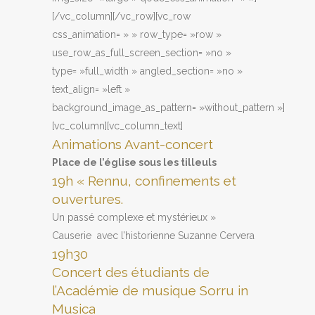
[/vc_column][/vc_row][vc_row
css_animation= » » row_type= »row »
use_row_as_full_screen_section= »no »
type= »full_width » angled_section= »no »
text_align= »left »
background_image_as_pattern= »without_pattern »]
[vc_column][vc_column_text]
Animations Avant-concert
Place de l’église sous les tilleuls
19h « Rennu, confinements et
ouvertures.
Un passé complexe et mystérieux »
Causerie avec l’historienne Suzanne Cervera
19h30
Concert des étudiants de
l’Académie de musique Sorru in
Musica