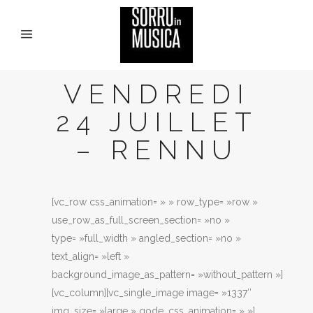
VENDREDI
24 JUILLET
– RENNU
[vc_row css_animation= » » row_type= »row »
use_row_as_full_screen_section= »no »
type= »full_width » angled_section= »no »
text_align= »left »
background_image_as_pattern= »without_pattern »]
[vc_column][vc_single_image image= »1337″
img_size= »large » qode_css_animation= » »]