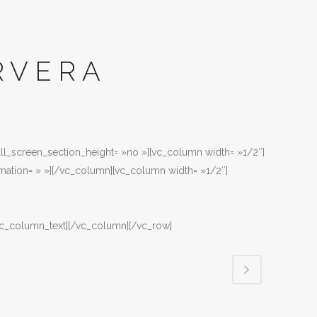
RVERA
full_screen_section_height= »no »][vc_column width= »1/2″]
mation= » »][/vc_column][vc_column width= »1/2″]
/vc_column_text][/vc_column][/vc_row]