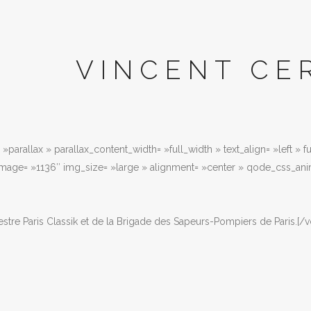
VINCENT CE
»parallax » parallax_content_width= »full_width » text_align= »left » 
image= »1136″ img_size= »large » alignment= »center » qode_css_ani
tre Paris Classik et de la Brigade des Sapeurs-Pompiers de Paris.[