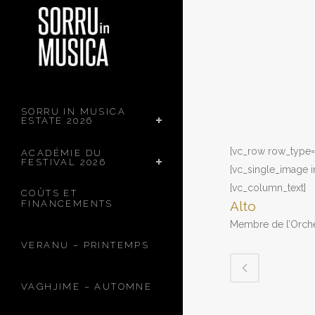
SORRU IN MUSICA
ESTATE 2026
[vc_row row_type= 
ACADÉMIE DU
FESTIVAL 2026
[vc_single_image 
[vc_column_text]
COÛTS ET
FINANCEMENTS
Alto
Membre de l’Orches
VERANU – PRINTEMPS
VAGHJIME – AUTOMNE