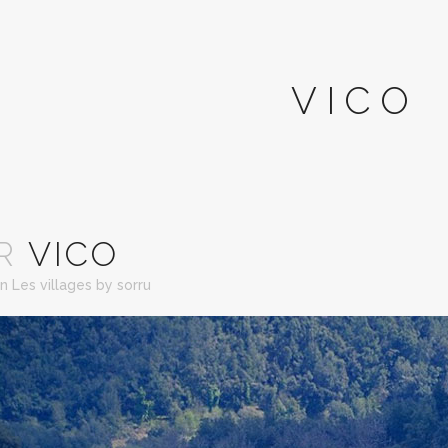
VICO
R
VICO
in
Les villages
by
sorru