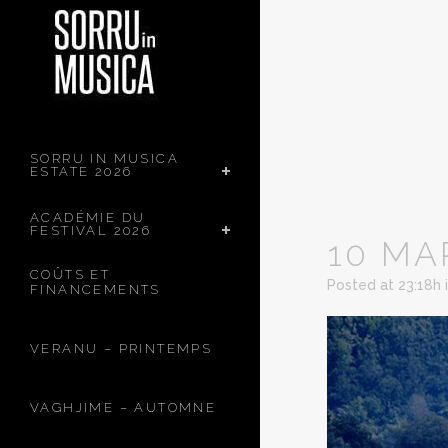
SORRU IN MUSICA
ESTATE 2026
ACADÉMIE DU
FESTIVAL 2026
10 MA
COÛTS ET
Posted at 23:18h
FINANCEMENTS
VERANU – PRINTEMPS
VAGHJIME – AUTOMNE