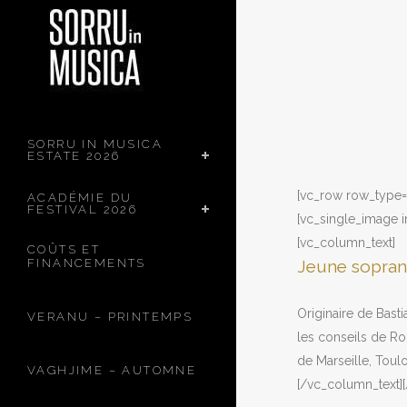
SORRU IN MUSICA
ESTATE 2026
[vc_row row_type= 
ACADÉMIE DU
FESTIVAL 2026
[vc_single_image 
[vc_column_text]
COÛTS ET
FINANCEMENTS
Jeune sopra
Originaire de Bast
VERANU – PRINTEMPS
les conseils de Ro
de Marseille, Toulo
VAGHJIME – AUTOMNE
[/vc_column_text]