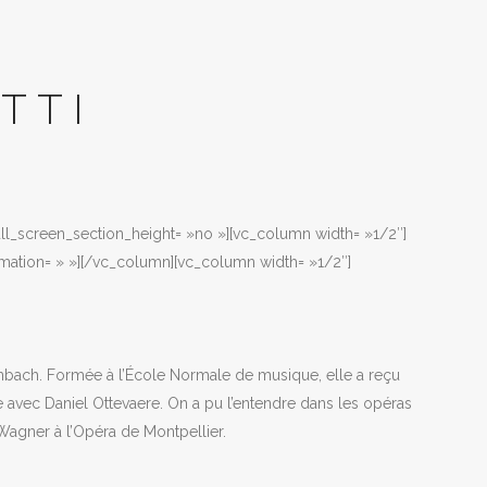
TTI
full_screen_section_height= »no »][vc_column width= »1/2″]
mation= » »][/vc_column][vc_column width= »1/2″]
enbach. Formée à l’École Normale de musique, elle a reçu
 avec Daniel Ottevaere. On a pu l’entendre dans les opéras
 Wagner à l’Opéra de Montpellier.