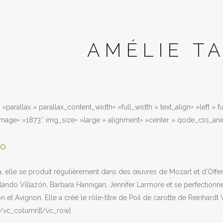
AMÉLIE TA
»parallax » parallax_content_width= »full_width » text_align= »left » 
image= »1873″ img_size= »large » alignment= »center » qode_css_ani
no
ia, elle se produit régulièrement dans des œuvres de Mozart et d’Off
lando Villazón, Barbara Hannigan, Jennifer Larmore et se perfectionne
n et Avignon. Elle a créé le rôle-titre de Poil de carotte de Reinhardt
[/vc_column][/vc_row]