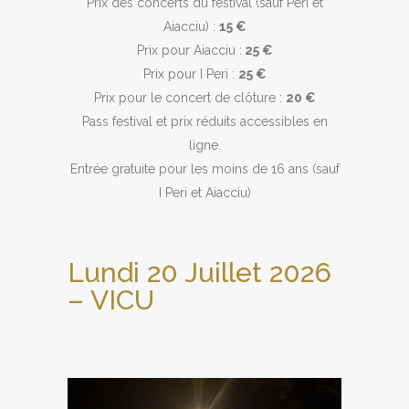
Prix des concerts du festival (sauf Peri et
Aiacciu) :
15 €
Prix pour Aiacciu :
25 €
Prix pour I Peri :
25 €
Prix pour le concert de clôture :
20 €
Pass festival et prix réduits accessibles en
ligne.
Entrée gratuite pour les moins de 16 ans (sauf
I Peri et Aiacciu)
Lundi 20 Juillet 2026
– VICU