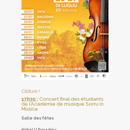
Clôture !
17h30
:
Concert final des étudiants
de l’Académie de musique Sorru in
Musica
Salle des fêtes
Hôtel U Paradisu