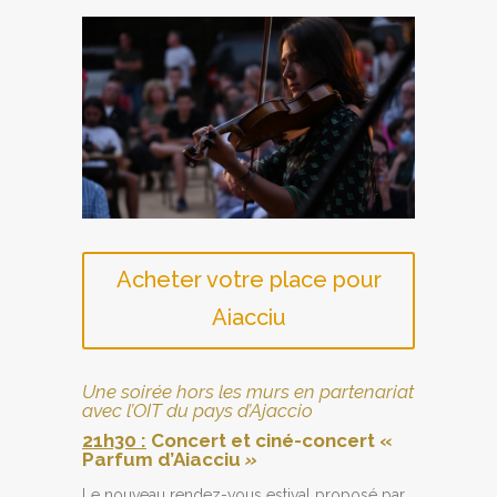
Acheter votre place pour
Aiacciu
Une soirée hors les murs en partenariat
avec l’OIT du pays d’Ajaccio
21h30 :
Concert et ciné-concert «
Parfum d’Aiacciu
»
Le nouveau rendez-vous estival proposé par