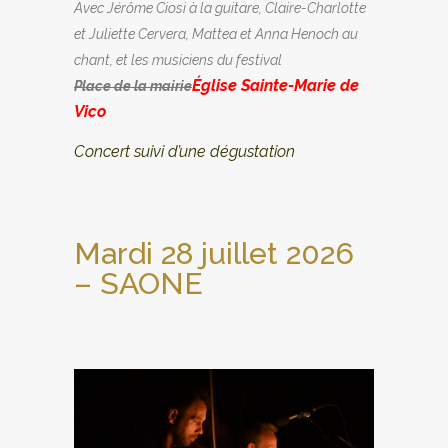
Avec Jérôme Ciosi à la guitare, Claire-Charlotte
et Juliette Cervera, Mattea et Anna Henoch au
chant, et les musiciens du festival
Église Sainte-Marie de
Place de la mairie
Vico
Concert suivi d’une dégustation
Mardi 28 juillet 2026
– SAONE