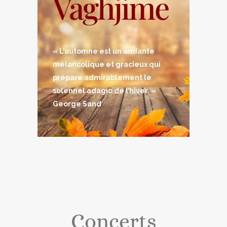
Vaghjime
« L’automne est un andante
mélancolique et gracieux qui
prépare admirablement le
solennel adagio de l’hiver. »
George Sand
Concerts