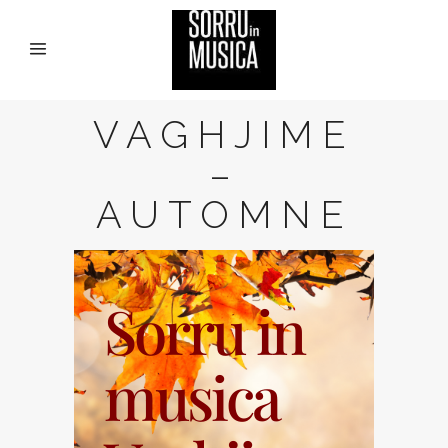
VAGHJIME
–
AUTOMNE
Sorru in
musica