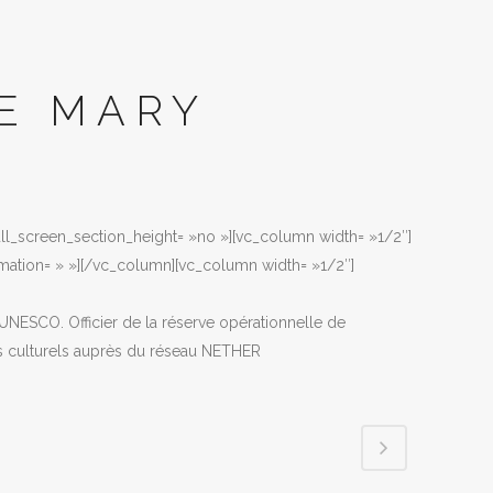
TE MARY
full_screen_section_height= »no »][vc_column width= »1/2″]
mation= » »][/vc_column][vc_column width= »1/2″]
-UNESCO. Officier de la réserve opérationnelle de
ns culturels auprès du réseau NETHER