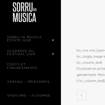
SORRU IN MUSICA
ESTATE 2026
[vc_row row_type= 
ACADÉMIE DU
FESTIVAL 2026
[vc_single_image 
[vc_column_text]
COÛTS ET
FINANCEMENTS
Doctorant en arché
gendarmerie. Perso
[/vc_column_text]
VERANU – PRINTEMPS
VAGHJIME – AUTOMNE