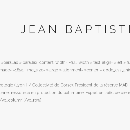
JEAN BAPTIS
»parallax » parallax_content_width= »full_width » text_align= »left » 
image= »1891″ img_size= »large » alignment= »center » qode_css_ani
ologie (Lyon II / Collectivité de Corse). Président de la réserve MAB
nnel ressource en protection du patrimoine. Expert en trafic de bie
[/vc_column][/vc_row]