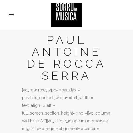
PAUL
ANTOINE
DE ROCCA
SERRA
[vc_row row_type= »parallax »
parallax_content_width= »full_width »
text_align= »left »
full_screen_section_height= »no »][vc_column
width= »1/2″][vc_single_image image= »1603″
img_size= »large » alignment= »center »