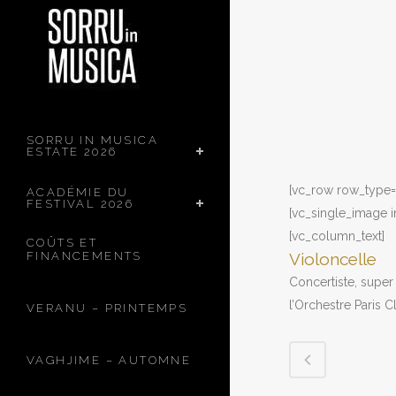
SORRU IN MUSICA
ESTATE 2026
[vc_row row_type= 
ACADÉMIE DU
FESTIVAL 2026
[vc_single_image 
[vc_column_text]
COÛTS ET
FINANCEMENTS
Violoncelle
Concertiste, super
l’Orchestre Paris 
VERANU – PRINTEMPS
VAGHJIME – AUTOMNE