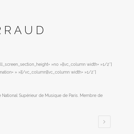
RRAUD
full_screen_section_height= »no »][vc_column width= »1/2″]
mation= » »][/vc_column][vc_column width= »1/2″]
ire National Supérieur de Musique de Paris. Membre de