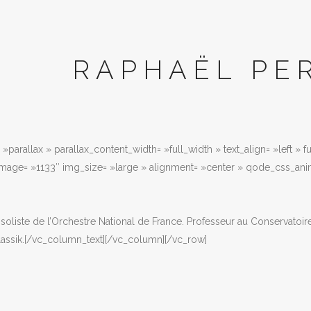
RAPHAËL PE
»parallax » parallax_content_width= »full_width » text_align= »left » 
image= »1133″ img_size= »large » alignment= »center » qode_css_ani
 soliste de l’Orchestre National de France. Professeur au Conservato
Classik.[/vc_column_text][/vc_column][/vc_row]