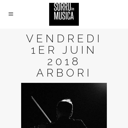
VENDREDI
1ER JUIN
2018
ARBORI