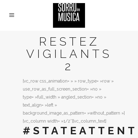
RESTEZ
VIGILANTS
2
[vc_row css_animation= » » row_type= »row »
use_row_as_full_screen_section= »no »
type= »full_width » angled_section= »no »
text_align= »left »
background_image_as_pattern= »without_pattern »]
[vc_column width= »1/2″][vc_column_text]
#STATEATTENT