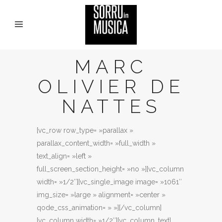
MARC
OLIVIER DE
NATTES
[vc_row row_type= »parallax »
parallax_content_width= »full_width »
text_align= »left »
full_screen_section_height= »no »][vc_column
width= »1/2″][vc_single_image image= »1061″
img_size= »large » alignment= »center »
qode_css_animation= » »][/vc_column]
[vc_column width= »1/2″][vc_column_text]