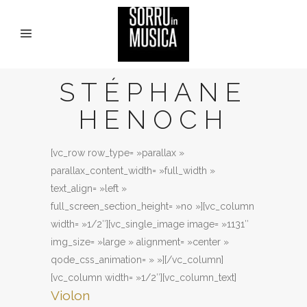
STÉPHANE
HENOCH
[vc_row row_type= »parallax »
parallax_content_width= »full_width »
text_align= »left »
full_screen_section_height= »no »][vc_column
width= »1/2″][vc_single_image image= »1131″
img_size= »large » alignment= »center »
qode_css_animation= » »][/vc_column]
[vc_column width= »1/2″][vc_column_text]
Violon