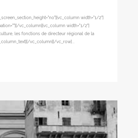
ll_screen_section_height="no"][vc_column width="1/2"]
ation=""][/vc_column][vc_column width="1/2"]
lture, les fonctions de directeur régional de la
_column_text][/vc_column][/vc_row]...