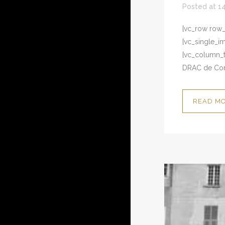
Posted at 1
[vc_row row_t
[vc_single_i
[vc_column_te
DRAC de Cors
READ M