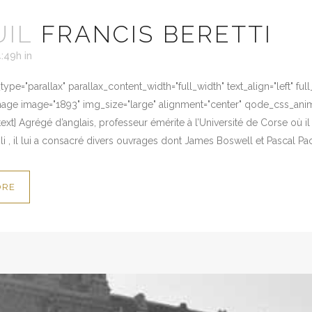
UIL
FRANCIS BERETTI
4:49h
in
ype="parallax" parallax_content_width="full_width" text_align="left" fu
mage image="1893" img_size="large" alignment="center" qode_css_anim
xt] Agrégé d’anglais, professeur émérite à l’Université de Corse où i
i , il lui a consacré divers ouvrages dont James Boswell et Pascal Pa
ORE