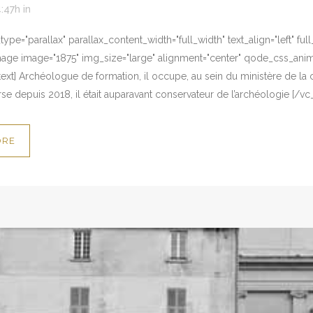
4:47h
in
ype="parallax" parallax_content_width="full_width" text_align="left" fu
mage image="1875" img_size="large" alignment="center" qode_css_anim
xt] Archéologue de formation, il occupe, au sein du ministère de la cu
e depuis 2018, il était auparavant conservateur de l’archéologie [/vc
ORE