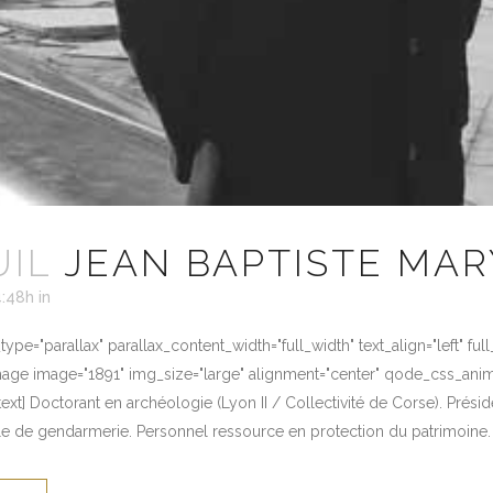
UIL
JEAN BAPTISTE MAR
4:48h
in
ype="parallax" parallax_content_width="full_width" text_align="left" fu
mage image="1891" img_size="large" alignment="center" qode_css_anim
xt] Doctorant en archéologie (Lyon II / Collectivité de Corse). Prési
e de gendarmerie. Personnel ressource en protection du patrimoine. Ex