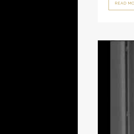
READ M