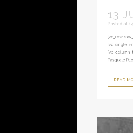
13 J
Posted at 1
[vc_row row_t
[vc_single_i
[vc_column_te
Pasquale Paol
READ M