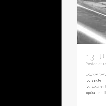
13 J
Posted at 1
[vc_row row_t
[vc_single_i
[vc_column_te
opérationnell