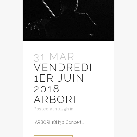
31 MAR
VENDREDI
1ER JUIN
2018
ARBORI
Posted at 10:29h
in
ARBORI 18H30 Concert...